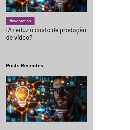
#evomotion
#evocinema
IA reduz o custo de produção
Termos do Set 
de vídeo?
Glossário Essen
Produções de 
Internacionais 
Box e Mais)
Posts Recentes