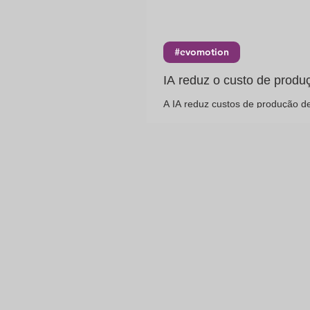
#evomotion
IA reduz o custo de produ
A IA reduz custos de produção de 
como a EVO Filmes usa tecnologi