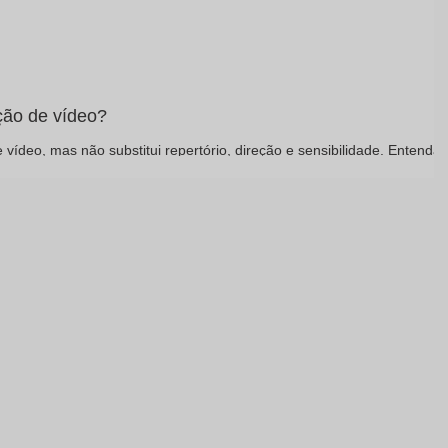
ção de vídeo?
vídeo, mas não substitui repertório, direção e sensibilidade. Entenda
a sem perder originalidade.