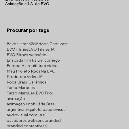
Animação e I.A. da EVO
Procurar por tags
#evoclientes
2d
Adobe Captivate
EVO Filmes
EVO Filmes IA
EVO Filmes websérie.
Em cada Fim há um começo
Europa
IA arquitetura vídeos
Meu Projeto Roca
Na EVO
Produtora vídeo IA
Roca Brasil Cerâmica
Tarso Marques
Tarso Marques EVO
Tirol
animação
animação imobiliária Brasil
argentina
arquitetura
audiovisual
audiovisual com IA
aí
bastidores websérie
branded
branded content
brasil