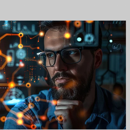
ero Produzir
Filmes by EVO
Núcleos - Serviços
Diretore