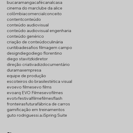
bucaramanga
café
canal
casa
cinema do mar
clube da alice
colômbia
comercial
conceito
content
conteúdo
conteúdo audiovisual
conteúdo audiovisual engenharia
conteúdo genérico
criação de conteúdo
culinária
curitiba
desafios filmagem campo
design
diego
diego florentino
diego stavitzki
diretor
direção criativa
diz
documentário
duramax
empresa
equipe de produção
escoteiros do brasil
estética visual
evo
evo filmes
evo films
evoarq EVO Filmes
evofilmes
evotv
festival
filme
filmes
flash
fronteiras
futura
fábrica de carros
gamificação em treinamentos
guto rodriguess
i.a.
iSpring Suite