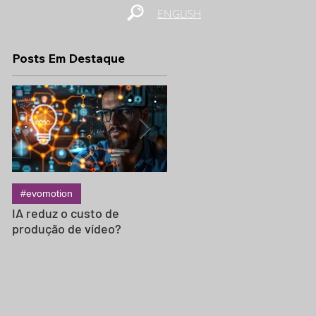
ENGLISH
s
Sobre
Contato
Posts Em Destaque
#evomotion
#evocinema
IA reduz o custo de
Termos do Set em Inglês:
produção de vídeo?
Glossário Essencial para
Produções de Vídeo
Internacionais (C-47, Appl
Box e Mais)