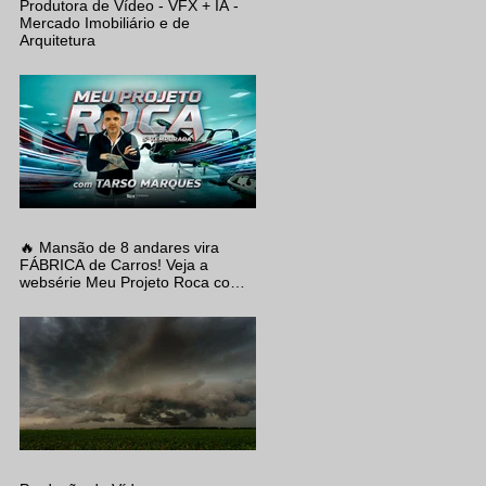
Produtora de Vídeo - VFX + IA -
Mercado Imobiliário e de
Arquitetura
🔥 Mansão de 8 andares vira
FÁBRICA de Carros! Veja a
websérie Meu Projeto Roca com
Tarso Marques, produzida pela
EVO Filmes.