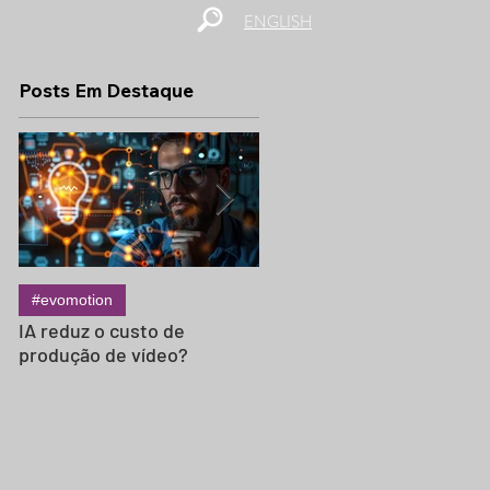
ENGLISH
s
Sobre
Contato
Posts Em Destaque
#evomotion
#evocinema
IA reduz o custo de
Termos do Set em Inglês:
produção de vídeo?
Glossário Essencial para
Produções de Vídeo
Internacionais (C-47, Appl
Box e Mais)