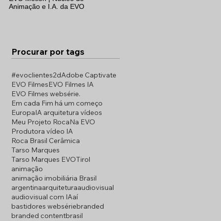
Animação e I.A. da EVO
Procurar por tags
#evoclientes
2d
Adobe Captivate
EVO Filmes
EVO Filmes IA
EVO Filmes websérie.
Em cada Fim há um começo
Europa
IA arquitetura vídeos
Meu Projeto Roca
Na EVO
Produtora vídeo IA
Roca Brasil Cerâmica
Tarso Marques
Tarso Marques EVO
Tirol
animação
animação imobiliária Brasil
argentina
arquitetura
audiovisual
audiovisual com IA
aí
bastidores websérie
branded
branded content
brasil