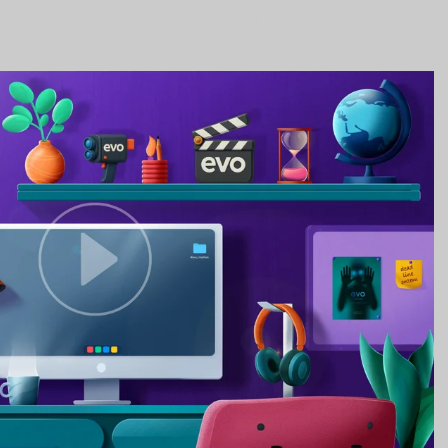
ero Produzir
Filmes by EVO
Núcleos - Serviços
Diretore