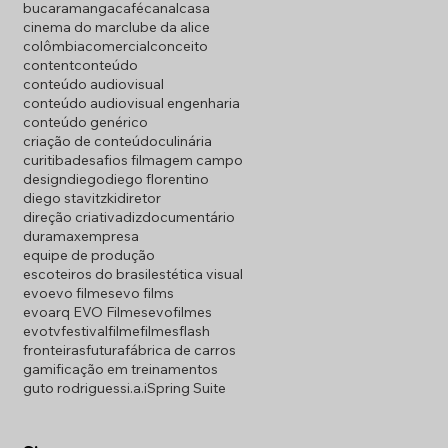
bucaramanga
café
canal
casa
cinema do mar
clube da alice
colômbia
comercial
conceito
content
conteúdo
conteúdo audiovisual
conteúdo audiovisual engenharia
conteúdo genérico
criação de conteúdo
culinária
curitiba
desafios filmagem campo
design
diego
diego florentino
diego stavitzki
diretor
direção criativa
diz
documentário
duramax
empresa
equipe de produção
escoteiros do brasil
estética visual
evo
evo filmes
evo films
evoarq EVO Filmes
evofilmes
evotv
festival
filme
filmes
flash
fronteiras
futura
fábrica de carros
gamificação em treinamentos
guto rodriguess
i.a.
iSpring Suite