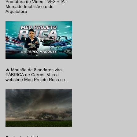
Produtora de Vídeo - VFX + IA -
Mercado Imobiliário e de
Arquitetura
🔥 Mansão de 8 andares vira
FÁBRICA de Carros! Veja a
websérie Meu Projeto Roca com
Tarso Marques, produzida pela
EVO Filmes.