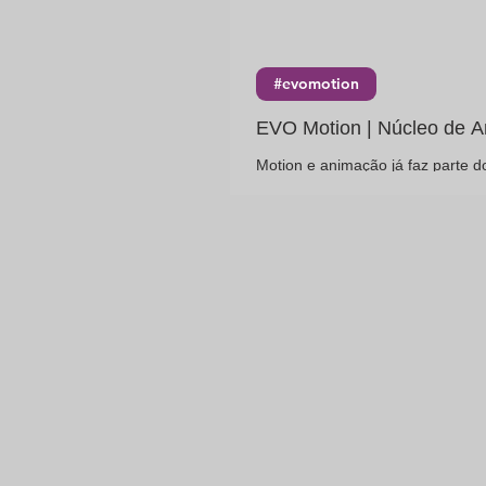
#evomotion
EVO Motion | Núcleo de A
Motion e animação já faz parte do DNA da EVO . Nossos profissionais de 2D, 3D e I.A. desenvolvem
narrativas dinâmicas com . Veja n