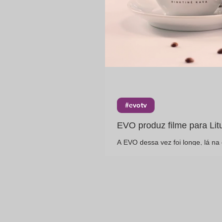
#evotv
EVO produz filme para Lit
A EVO dessa vez foi longe, lá na
marca de café Lituana, o PUP