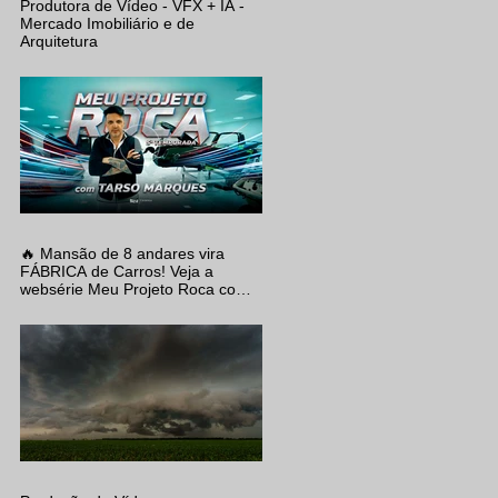
Produtora de Vídeo - VFX + IA -
Mercado Imobiliário e de
Arquitetura
🔥 Mansão de 8 andares vira
FÁBRICA de Carros! Veja a
websérie Meu Projeto Roca com
Tarso Marques, produzida pela
EVO Filmes.