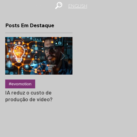
ENGLISH
s
Sobre
Contato
Posts Em Destaque
#evomotion
#evocinema
IA reduz o custo de
Termos do Set em Inglês:
produção de vídeo?
Glossário Essencial para
Produções de Vídeo
Internacionais (C-47, Appl
Box e Mais)