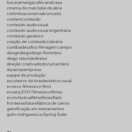
bucaramanga
café
canal
casa
cinema do mar
clube da alice
colômbia
comercial
conceito
content
conteúdo
conteúdo audiovisual
conteúdo audiovisual engenharia
conteúdo genérico
criação de conteúdo
culinária
curitiba
desafios filmagem campo
design
diego
diego florentino
diego stavitzki
diretor
direção criativa
diz
documentário
duramax
empresa
equipe de produção
escoteiros do brasil
estética visual
evo
evo filmes
evo films
evoarq EVO Filmes
evofilmes
evotv
festival
filme
filmes
flash
fronteiras
futura
fábrica de carros
gamificação em treinamentos
guto rodriguess
i.a.
iSpring Suite