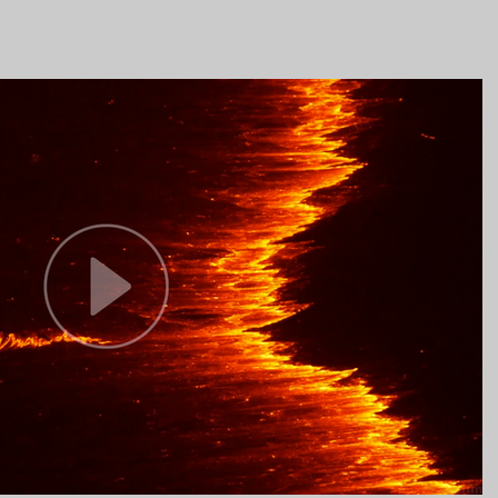
ero Produzir
Filmes by EVO
Núcleos - Serviços
Diretore