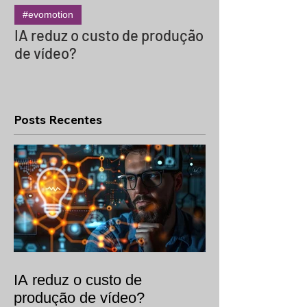
#evomotion
#evocinema
IA reduz o custo de produção
Termos do Set 
de vídeo?
Glossário Essen
Produções de 
Internacionais 
Box e Mais)
Posts Recentes