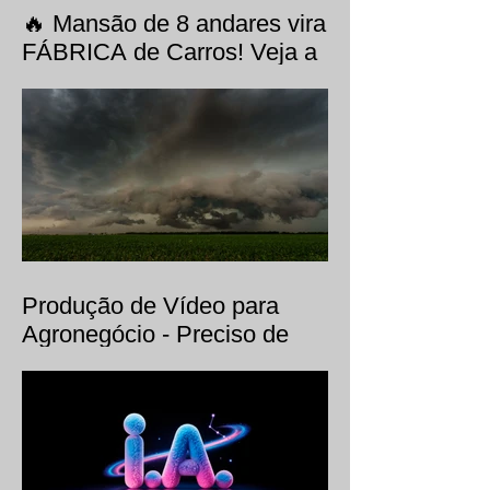
🔥 Mansão de 8 andares vira
FÁBRICA de Carros! Veja a
websérie Meu Projeto Roca
com Tarso Marques,
produzida pela EVO Filmes.
Produção de Vídeo para
Agronegócio - Preciso de
uma produtora
especializada?