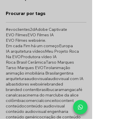
Procurar por tags
#evoclientes
2d
Adobe Captivate
EVO Filmes
EVO Filmes IA
EVO Filmes websérie.
Em cada Fim há um começo
Europa
IA arquitetura vídeos
Meu Projeto Roca
Na EVO
Produtora vídeo IA
Roca Brasil Cerâmica
Tarso Marques
Tarso Marques EVO
Tirol
animação
animação imobiliária Brasil
argentina
arquitetura
audiovisual
audiovisual com IA
aí
bastidores websérie
branded
branded content
brasil
bucaramanga
café
canal
casa
cinema do mar
clube da alice
colômbia
comercial
conceito
content
conteúdo
conteúdo audiovisual
conteúdo audiovisual engenharia
conteúdo genérico
criação de conteúdo
culinária
curitiba
desafios filmagem campo
design
diego
diego florentino
diego stavitzki