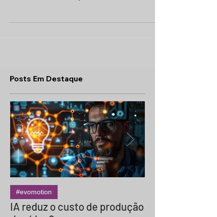
Posts Em Destaque
#evomotion
#evocinema
IA reduz o custo de produção
Termos do Set 