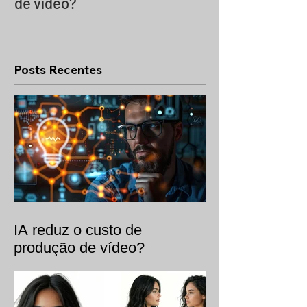
de vídeo?
Glossário Essen
Produções de 
Internacionais 
Box e Mais)
Posts Recentes
IA reduz o custo de
produção de vídeo?