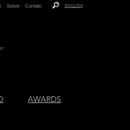
ENGLISH
s
Sobre
Contato
er
O
AWARDS