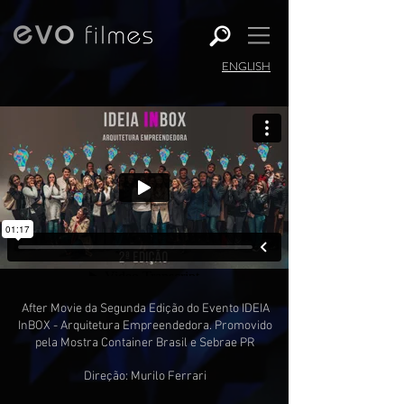
ENGLISH
After Movie da Segunda Edição do Evento IDEIA
InBOX - Arquitetura Empreendedora. Promovido
pela Mostra Container Brasil e Sebrae PR
Direção: Murilo Ferrari