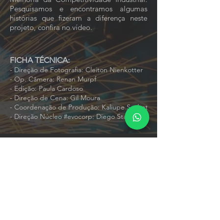
Pesquisamos e encontramos algumas
histórias que fizeram a diferença neste
projeto, confira no vídeo.
FICHA TÉCNICA:
- Direção de Fotografia: Cleiton Nienkotter
- Op. Câmera: Renan Murpf
- Edição: Paula Cardoso
- Direção de Cena: Gil Moura
- Coordenação de Produção: Kaliupe Sachet
- Direção Núcleo #evocorp: Diego Stavitzki
#evocorp
Finalizado nos estúdios da EVO Filmes
© Evolução Filmes / Brazil