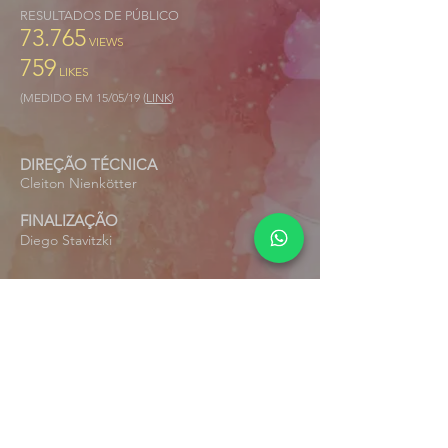
RESULTADOS DE PÚBLICO
73.765
VIEWS
759
LIKES
(MEDIDO EM 15/05/19 (
LINK
)
DIREÇÃO TÉCNICA
Cleiton Nienkötter
FINALIZAÇÃO
Diego Stavitzki
#evomusic
© Evolução Filmes / Brazil