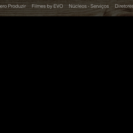
ero Produzir
Filmes by EVO
Núcleos - Serviços
Diretore