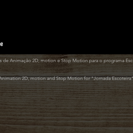
as de Animação 2D, motion e Stop Motion para o programa Esc
Animation 2D, motion and Stop Motion for "Jornada Escoteira