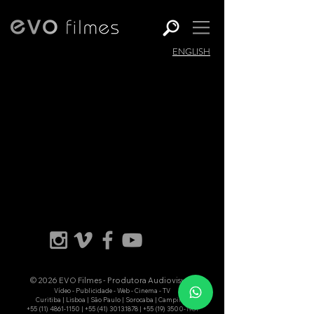
ENGLISH
© 2026 EVO Filmes - Produtora Audiovisual
Vídeo - Publicidade - Web - Cinema - TV
Curitiba | Lisboa | São Paulo | Sorocaba | Campinas
+55 (11) 4861-1150
|
+55 (41) 3013.1878
|
+55 (19) 3500-1981