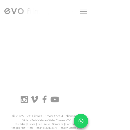
ENGLISH
© 2026 EVO Filmes - Produtora Audiovisual
Vídeo - Publicidade - Web - Cinema - TV
Curitiba | Lisboa | São Paulo | Sorocaba | Campinas
+55 (11) 4861-1150
|
+55 (41) 3013.1878
|
+55 (19) 3500-1981