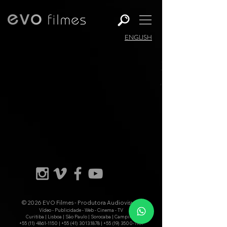
ENGLISH
© 2026 EVO Filmes - Produtora Audiovisual
Vídeo - Publicidade - Web - Cinema - TV
Curitiba | Lisboa | São Paulo | Sorocaba | Campinas
+55 (11) 4861-1150
|
+55 (41) 3013.1878
|
+55 (19) 3500-1981